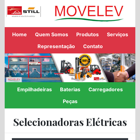
Home
Quem Somos
Produtos
Serviços
Representação
Contato
Previous
Next
Empilhadeiras
Baterias
Carregadores
Peças
Selecionadoras Elétricas